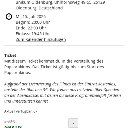
unikum Oldenburg, Uhlhornsweg 49-55, 26129
Oldenburg, Deutschland
Mi, 15. Juli 2026
Beginn:
20:00
Uhr
Ende:
22:00
Uhr
Einlass:
19:45
Uhr
Zum Kalender hinzufügen
Produkte
Ticket
Unkategorisierte
Mit diesem Ticket kommst du in die Vorstellung des
Popcornkinos. Das Ticket ist gültig bis zum Start des
Produkte
Popcornkinos.
Aufgrund der Lizenzierung des Filmes ist der Eintritt kostenlos,
anstelle der üblichen 3€. Wir freuen uns trotzdem über Spenden
an der Abendkasse, mit denen du diese Programmvielfalt fördern
und unterstützen kannst
Aktuell verfügbar: 67
Ursprünglicher
3,00 €
Menge
-
Preis:
Neuer
GRATIS